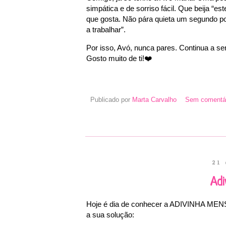
simpática e de sorriso fácil. Que beija “e
que gosta. Não pára quieta um segundo po
a trabalhar”.
Por isso, Avó, nunca pares. Continua a ser f
Gosto muito de ti!
❤
Publicado por
Marta Carvalho
Sem comentár
21 
Adi
Hoje é dia de conhecer a ADIVINHA MENS
a sua solução: