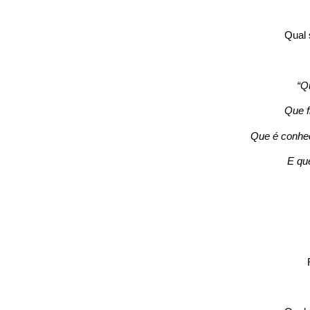
Qual 
“Qu
Que f
Que é conhe
E qu