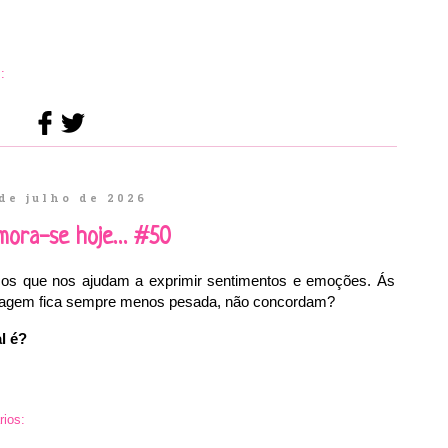
:
de julho de 2026
mora-se hoje… #50
cos que nos ajudam a exprimir sentimentos e emoções. Ás
ensagem fica sempre menos pesada, não concordam?
l é?
ios: