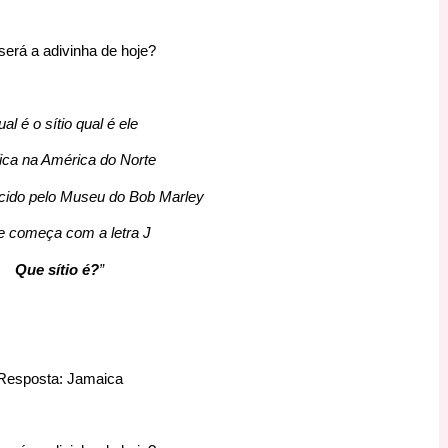
será a adivinha de hoje?
al é o sítio qual é ele
ica na América do Norte
cido pelo Museu do Bob Marley
e começa com a letra J
Que sítio é?
”
Resposta: Jamaica