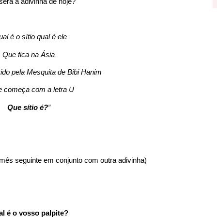
será a adivinha de hoje?
al é o sítio qual é ele
Que fica na Ásia
do pela Mesquita de Bibi Hanim
e começa com a letra U
Que sítio é?
”
 mês seguinte em conjunto com outra adivinha)
l é o vosso palpite?