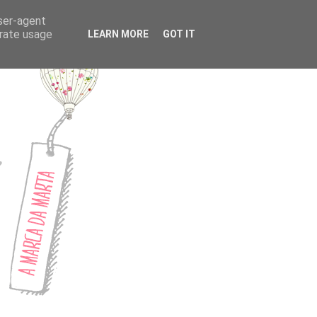
CONTACTOS
user-agent
erate usage
LEARN MORE
GOT IT