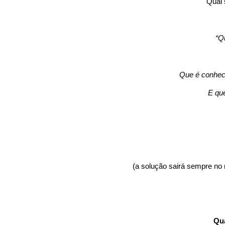
Qual 
“Qu
Que é conheci
E qu
(a solução sairá sempre no
Qua