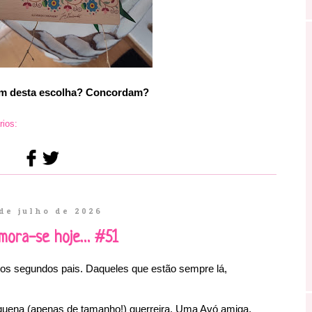
m desta escolha? Concordam?
ios:
de julho de 2026
mora-se hoje… #51
sos segundos pais. Daqueles que estão sempre lá,
quena (apenas de tamanho!) guerreira. Uma Avó amiga,