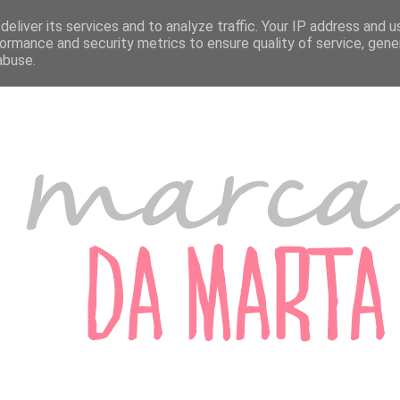
A MARTA
MARCADORES DE PORTUGAL
MARCADORES DO ESTRANGEIRO
eliver its services and to analyze traffic. Your IP address and 
ormance and security metrics to ensure quality of service, gen
abuse.