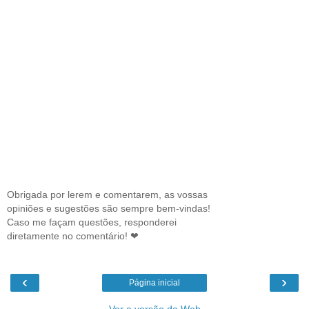
Obrigada por lerem e comentarem, as vossas
opiniões e sugestões são sempre bem-vindas!
Caso me façam questões, responderei
diretamente no comentário! ❤
‹
›
Página inicial
Ver a versão da Web