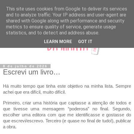
This site uses cookies from Google to deliver its services
and to analyze traffic. Your IP address and user-agent are
shared with Google along with performance and security
metrics to ensure quality of service, generate usage
statistics, and to detect and address abuse.
LEARN MORE
GOT IT
8 de julho de 2026
Escrevi um livro…
Há muito tempo que tinha este objetivo na minha lista. Sempre
achei que era difícil, muito difícil.
Primeiro, criar uma história que captasse a atenção de todos e
que tivesse uma mensagem “poderosa” no final. Segundo,
escolher uma editora com que me identificasse e gostasse do
que escrevi/escrevo. Terceiro (e quase no final de tudo!), publicar
a obra.