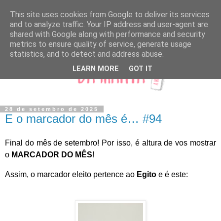
This site uses cookies from Google to deliver its services
and to analyze traffic. Your IP address and user-agent are
shared with Google along with performance and security
metrics to ensure quality of service, generate usage
statistics, and to detect and address abuse.
LEARN MORE
GOT IT
28 de setembro de 2025
E o marcador do mês é… #94
Final do mês de setembro! Por isso, é altura de vos mostrar
o
MARCADOR DO MÊS
!
Assim, o marcador eleito pertence ao
Egito
e é este: