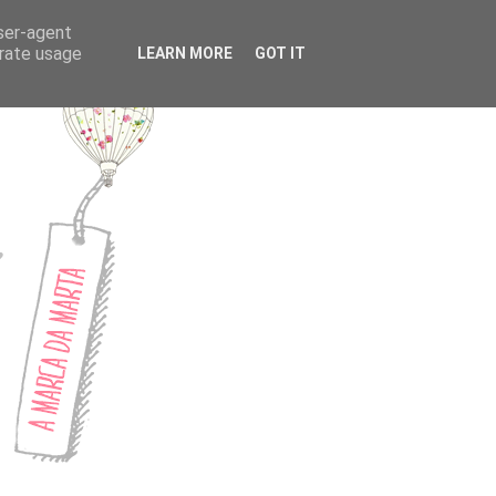
CONTACTOS
user-agent
erate usage
LEARN MORE
GOT IT