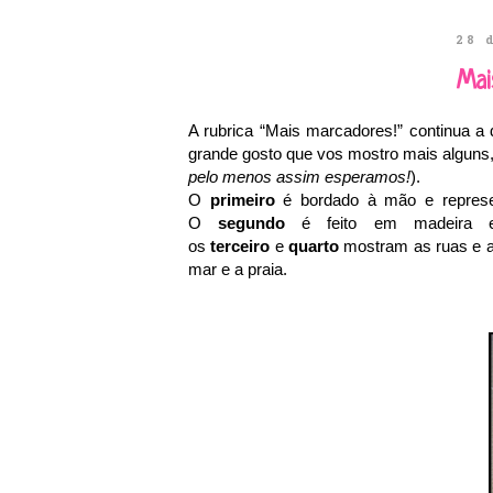
28 
Mai
A rubrica “Mais marcadores!” continua a 
grande gosto que vos mostro mais alguns,
pelo menos assim esperamos!
).
O
primeiro
é bordado à mão e represen
O
segundo
é feito em madeira e
os
terceiro
e
quarto
mostram as ruas e a 
mar e a praia.