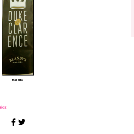
Madeira.
ios: