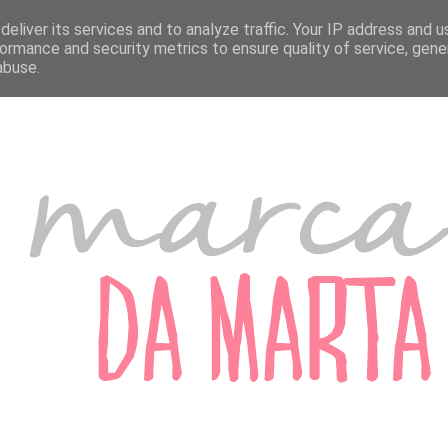
A MARTA
MARCADORES DE PORTUGAL
MARCADORES DO ESTRANGEIRO
eliver its services and to analyze traffic. Your IP address and 
ormance and security metrics to ensure quality of service, gen
abuse.