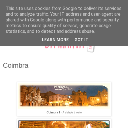
This site uses cookies from Google to deliver its services
and to analyze traffic. Your IP address and user-agent are
shared with Google along with performance and security
metrics to ensure quality of service, generate usage
statistics, and to detect and address abuse.
LEARN MORE
GOT IT
Coimbra
Coimbra I
- A cidade à noite