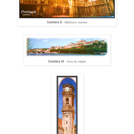
Coimbra II
-
Biblioteca Joanina
Coimbra III
- Vista da cidade