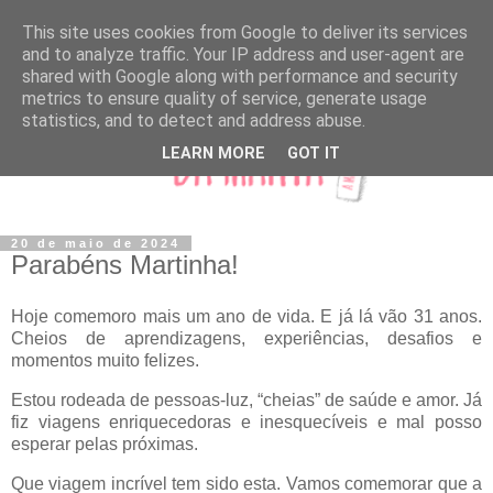
This site uses cookies from Google to deliver its services
and to analyze traffic. Your IP address and user-agent are
shared with Google along with performance and security
metrics to ensure quality of service, generate usage
statistics, and to detect and address abuse.
LEARN MORE
GOT IT
20 de maio de 2024
Parabéns Martinha!
Hoje comemoro mais um ano de vida. E já lá vão 31 anos.
Cheios de aprendizagens, experiências, desafios e
momentos muito felizes.
Estou rodeada de pessoas-luz, “cheias” de saúde e amor. Já
fiz viagens enriquecedoras e inesquecíveis e mal posso
esperar pelas próximas.
Que viagem incrível tem sido esta. Vamos comemorar que a