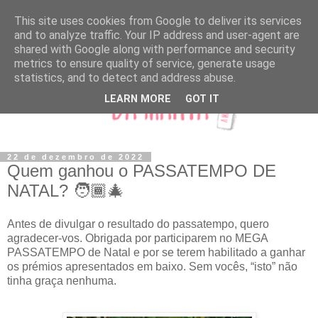
This site uses cookies from Google to deliver its services
and to analyze traffic. Your IP address and user-agent are
shared with Google along with performance and security
metrics to ensure quality of service, generate usage
statistics, and to detect and address abuse.
LEARN MORE
GOT IT
22 de dezembro de 2022
Quem ganhou o PASSATEMPO DE
NATAL? 🧑🏾‍🎄
Antes de divulgar o resultado do passatempo, quero
agradecer-vos. Obrigada por participarem no MEGA
PASSATEMPO de Natal e por se terem habilitado a ganhar
os prémios apresentados em baixo. Sem vocês, “isto” não
tinha graça nenhuma.