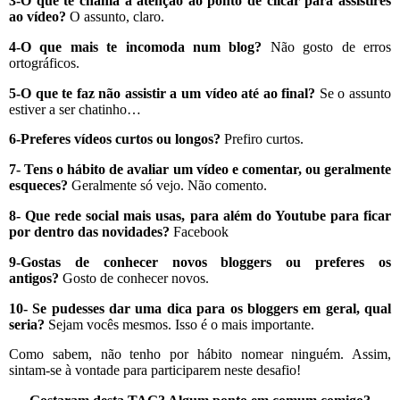
3-O que te chama a atenção ao ponto de clicar para assistires
ao vídeo?
O assunto, claro.
4-O que mais te incomoda num blog?
Não gosto de erros
ortográficos.
5-O que te faz não assistir a um vídeo até ao final?
Se o assunto
estiver a ser chatinho…
6-Preferes vídeos curtos ou longos?
Prefiro curtos.
7- Tens o hábito de avaliar um vídeo e comentar, ou geralmente
esqueces?
Geralmente só vejo. Não comento.
8- Que rede social mais usas, para além do Youtube para ficar
por dentro das novidades?
Facebook
9-
Gostas de conhecer novos bloggers ou preferes os
antigos?
Gosto de conhecer novos.
10- Se pudesses dar uma dica para os bloggers em geral, qual
seria?
Sejam vocês mesmos. Isso é o mais importante.
Como sabem, não tenho por hábito nomear ninguém. Assim,
sintam-se à vontade para participarem neste desafio!