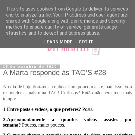
This site uses cookies from Google to deliver its services
and to analyze traffic. Your IP address and user-agent are
shared with Google along with performance and security
metrics to ensure quality of service, generate usage
statistics, and to detect and address abuse.
LEARN MORE
GOT IT
19 de outubro de 2020
A Marta responde às TAG’S #28
No dia de hoje dou-me a conhecer um pouco mais e, para isso, vou
responder a mais uma TAG! Curiosos? Então não percamos mais
tempo:
1-Entre posts e vídeos, o que preferes?
Posts.
2-Aproximadamente a quantos vídeos assistes por
semana?
Poucos, muito poucos.