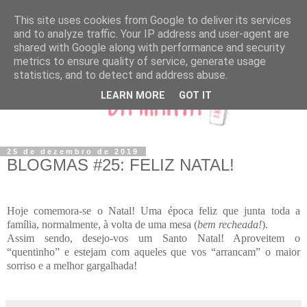
This site uses cookies from Google to deliver its services
and to analyze traffic. Your IP address and user-agent are
shared with Google along with performance and security
metrics to ensure quality of service, generate usage
statistics, and to detect and address abuse.
LEARN MORE
GOT IT
25 de dezembro de 2019
BLOGMAS #25: FELIZ NATAL!
Hoje comemora-se o Natal! Uma época feliz que junta toda a
família, normalmente, à volta de uma mesa (
bem recheada!
).
Assim sendo, desejo-vos um Santo Natal! Aproveitem o
“quentinho” e estejam com aqueles que vos “arrancam” o maior
sorriso e a melhor gargalhada!