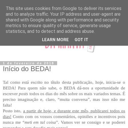
This site uses cookies from Google to deliver its services
and to analyze traffic. Your IP address and user-agent are
shared with Google along with performance and security
metrics to ensure quality of service, generate usage
statistics, and to detect and address abuse.
LEARN MORE
GOT IT
1 de fevereiro de 2018
Início do BEDA!
Tal como está escrito no título desta publicação, hoje, inicia-se o
BEDA! Para quem não sabe, o BEDA dá-nos a oportunidade de
escrever
posts
todos os dias do mês sobre os mais variados temas. É
preciso imaginação e, claro, “muita conversa”, mas isso não me
falta!
Posto isto,
a partir de hoje, e durante este mês, publicarei todos os
dias!
Conto com os vossos comentários, opiniões e incentivos pois
nunca me “
meti em tal coisa
”. Vamos ver se consigo e se poderei