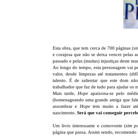
Esta obra, que tem cerca de 700 páginas (
si
e corajosa que não se deixa vencer pelas ad
passado e pelas (muitas) injustiças deste mu
Ao longo do tempo, esta personagem vai per
valor, desde limpezas até tratamentos (dif
talento. É de salientar que este dom nã
trabalhador que faz de tudo para ajudar os 
Mais tarde,
Hope
apaixona-se pelo méd
(homenageando uma grande amiga que falec
assombrar e
Hope
tem muito a fazer até
nascimento.
Será que vai conseguir perceb
Um livro interessante e comovente (
sim p
página que passa. Assim sendo, recomendo v