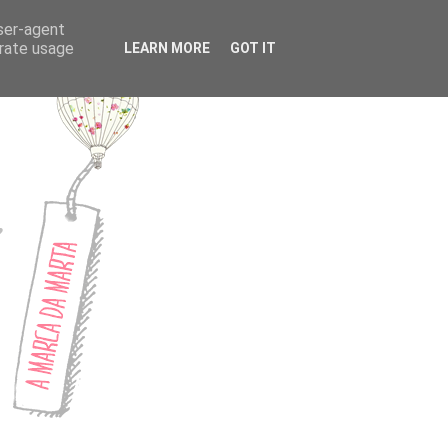
CONTACTOS
user-agent
erate usage
LEARN MORE
GOT IT