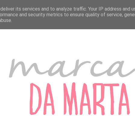
A MARTA
MARCADORES DE PORTUGAL
MARCADORES DO ESTRANGEIRO
eliver its services and to analyze traffic. Your IP address and 
ormance and security metrics to ensure quality of service, gen
abuse.