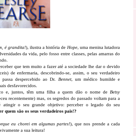
m, é grandita!
), ilustra a história de
Hope
, uma menina lutadora
versidades da vida, pelo fosso entre classes, pelas amarras do
ndo.
ceber que tem muito a fazer até a sociedade lhe dar o devido
íceis) de enfermaria, descobrindo-se, assim, o seu verdadeiro
o passa despercebido ao Dr.
Bennet
, um médico humilde e
mais desfavorecidos.
ico e, juntos, têm uma filha a quem dão o nome de
Betsy
eu recentemente) mas, os segredos do passado voltam para a
 atingir o seu grande objetivo: perceber o legado do seu
er quem são os seus verdadeiros pais!?
orque eu chorei em algumas partes!
), que nos prende a cada
ivamente a sua leitura!