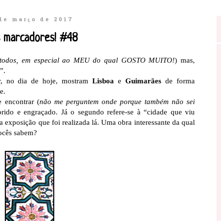
de março de 2017
 marcadores! #48
 todos, em especial ao MEU do qual GOSTO MUITO!
) mas,
”.
r, no dia de hoje, mostram
Lisboa
e
Guimarães
de forma
e.
 encontrar (
não me perguntem onde porque também não sei
orido e engraçado. Já o segundo refere-se à “cidade que viu
 exposição que foi realizada lá. Uma obra interessante da qual
 Vocês sabem?