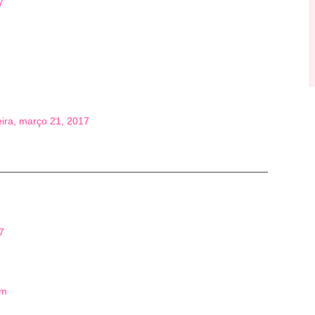
7
eira, março 21, 2017
7
om