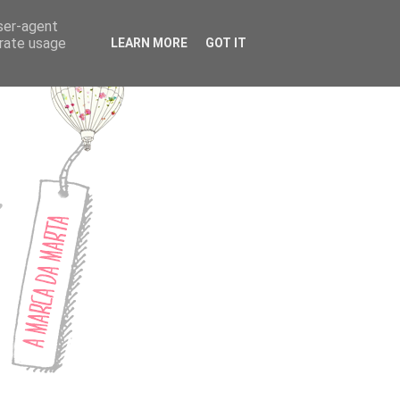
CONTACTOS
user-agent
erate usage
LEARN MORE
GOT IT