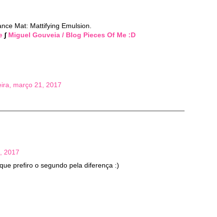
e Mat: Mattifying Emulsion.
e
∫
Miguel Gouveia / Blog Pieces Of Me :D
eira, março 21, 2017
, 2017
ue prefiro o segundo pela diferença :)