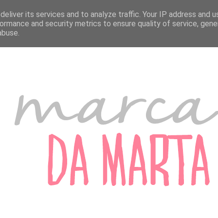
A MARTA
MARCADORES DE PORTUGAL
MARCADORES DO ESTRANGEIRO
eliver its services and to analyze traffic. Your IP address and 
ormance and security metrics to ensure quality of service, gen
abuse.