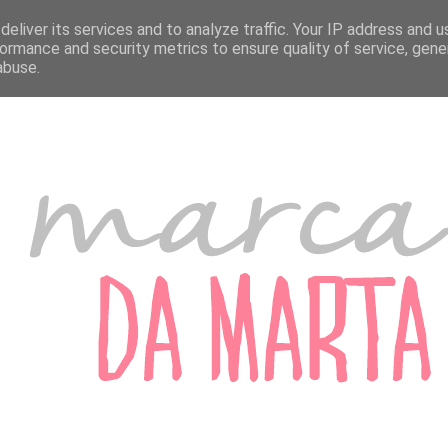
A MARTA
MARCADORES DE PORTUGAL
MARCADORES DO ESTRANGEIRO
eliver its services and to analyze traffic. Your IP address and 
ormance and security metrics to ensure quality of service, gen
abuse.