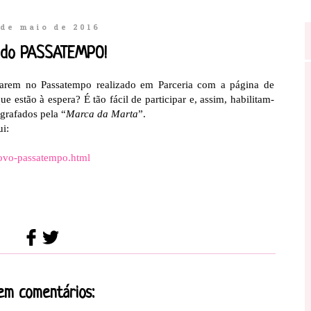
 de maio de 2016
 do PASSATEMPO!
iparem no Passatempo realizado em Parceria com a página de
ue estão à espera? É tão fácil de participar e, assim, habilitam-
grafados pela “
Marca da Marta
”.
ui:
novo-passatempo.html
em comentários: