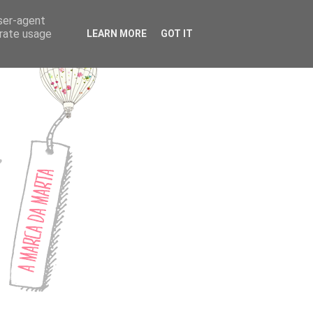
CONTACTOS
user-agent
erate usage
LEARN MORE
GOT IT