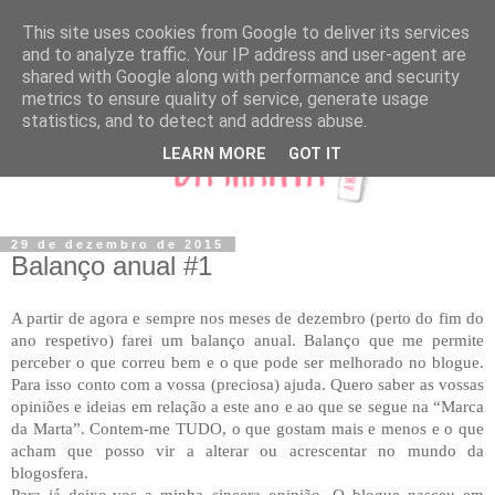
This site uses cookies from Google to deliver its services
and to analyze traffic. Your IP address and user-agent are
shared with Google along with performance and security
metrics to ensure quality of service, generate usage
statistics, and to detect and address abuse.
LEARN MORE
GOT IT
29 de dezembro de 2015
Balanço anual #1
A partir de agora e sempre nos meses de dezembro (perto do fim do
ano respetivo) farei um balanço anual. Balanço que me permite
perceber o que correu bem e o que pode ser melhorado no blogue.
Para isso conto com a vossa (preciosa) ajuda. Quero saber as vossas
opiniões e ideias em relação a este ano e ao que se segue na “Marca
da Marta”. Contem-me TUDO, o que gostam mais e menos e o que
acham que posso vir a alterar ou acrescentar no mundo da
blogosfera.