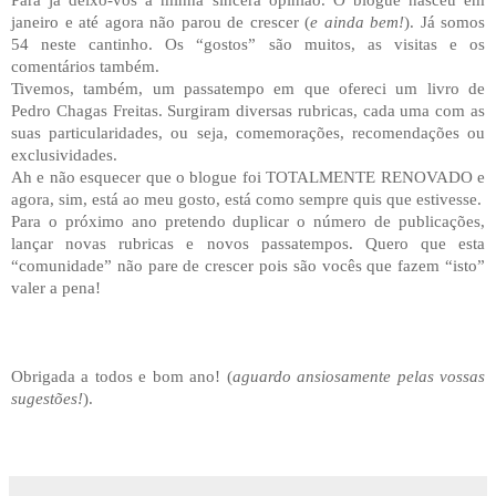
Para já deixo-vos a minha sincera opinião. O blogue nasceu em
janeiro e até agora não parou de crescer (
e ainda bem!
). Já somos
54 neste cantinho. Os “gostos” são muitos, as visitas e os
comentários também.
Tivemos, também, um passatempo em que ofereci um livro de
Pedro Chagas Freitas. Surgiram diversas rubricas, cada uma com as
suas particularidades, ou seja, comemorações, recomendações ou
exclusividades.
Ah e não esquecer que o blogue foi TOTALMENTE RENOVADO e
agora, sim, está ao meu gosto, está como sempre quis que estivesse.
Para o próximo ano pretendo duplicar o número de publicações,
lançar novas rubricas e novos passatempos. Quero que esta
“comunidade” não pare de crescer pois são vocês que fazem “isto”
valer a pena!
Obrigada a todos e bom ano! (
aguardo ansiosamente pelas vossas
sugestões!
).