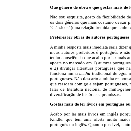
Que género de obra é que gostas mais de 
Não sou esquisita, gosto da flexibilidade 
os dois géneros que mais costumo deixar pa
‘Clássicos’ (uma relação tremida que tenho d
Preferes ler obras de autores portugueses
A minha resposta mais imediata seria dizer 
meus autores preferidos é português e não
tenho consciência que acabo por ler mais a
aposta no mercado em 1) autores portuguese
e 2) divulgar literatura portuguesa que n
funciona numa
media
tradicional de egos m
portugueses. Não descarto a minha responsabi
que ressoem comigo e sejam portugueses, m
falar de literatura nacional de multi-géne
diversificação de histórias e premissas.
Gostas mais de ler livros em português ou
Acabo por ler mais livros em inglês porqu
Kindle, que tem uma oferta muito maior
português ou inglês. Quando possível, tento 