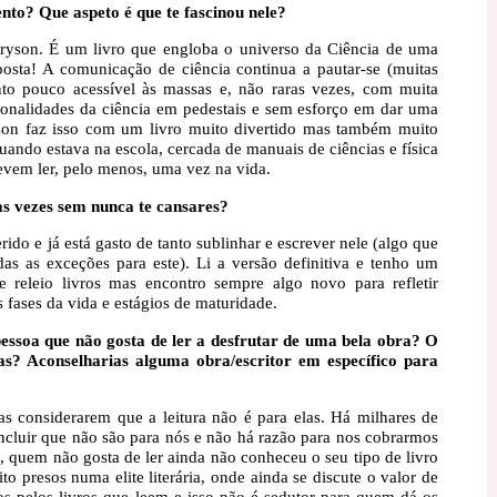
nto? Que aspeto é que te fascinou nele?
Bryson. É um livro que engloba o universo da Ciência de uma
osta! A comunicação de ciência continua a pautar-se (muitas
to pouco acessível às massas e, não raras vezes, com muita
onalidades da ciência em pedestais e sem esforço em dar uma
ryson faz isso com um livro muito divertido mas também muito
 quando estava na escola, cercada de manuais de ciências e física
evem ler, pelo menos, uma vez na vida.
as vezes sem nunca te cansares?
ido e já está gasto de tanto sublinhar e escrever nele (algo que
as as exceções para este). Li a versão definitiva e tenho um
e releio livros mas encontro sempre algo novo para refletir
s fases da vida e estágios de maturidade.
essoa que não gosta de ler a desfrutar de uma bela obra? O
as? Aconselharias alguma obra/escritor em específico para
 considerarem que a leitura não é para elas. Há milhares de
cluir que não são para nós e não há razão para nos cobrarmos
 quem não gosta de ler ainda não conheceu o seu tipo de livro
o presos numa elite literária, onde ainda se discute o valor de
dos pelos livros que leem e isso não é sedutor para quem dá os