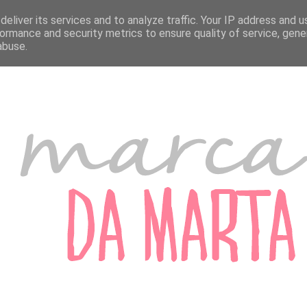
A MARTA
MARCADORES DE PORTUGAL
MARCADORES DO ESTRANGEIRO
eliver its services and to analyze traffic. Your IP address and 
ormance and security metrics to ensure quality of service, gen
abuse.