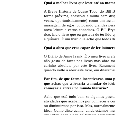
Qual o melhor livro que leste até ao mome
A Breve História de Quase Tudo, do Bill 
forma próxima, acessível e muito bem disp
vezes, oportunisticamente) como um assun
massagem de egos, colocando grandes pers
nova leitura a certos conceitos. O Bill B
rico. Era o livro que eu gostava de ter lido
e química. É um livro que acho que todos d
Qual a obra que eras capaz de ler inúmer
O Diário de Anne Frank. É o meu livro prefer
não gosto de fazer nos livros mas abro tod
carinho absoluto por este livro. Rarament
quando volto a abrir este livro, em diferente
Por fim, de que forma incentivavas uma p
que achas que a levaria a mudar de idei
começar a entrar no mundo literário?
Acho que está tudo bem se algumas pessoas
atividades que acabamos por conhecer e con
ou diminuirmos por isso. Mas, normalmente,
ideal. Como disse acima, ainda estamos muit
um leitor, onde ainda há leitores ostraciza