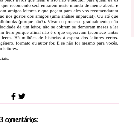
ilo que recomendo será entrarem neste mundo de mente aberta e
com amigos leitores e que peçam para eles vos recomendarem
ão nos gostos dos amigos (uma análise imparcial). Ou até que
diobooks (porque não?). Vivam o processo gradualmente; não
locidade de um leitor, não se cobrem se demoram meses a ler
m livro porque afinal não é o que esperavam (acontece tantas
leem. Há milhões de histórias à espera dos leitores certos.
género, formato ou autor for. E se não for mesmo para vocês,
 leitores.
iais:
13 comentários: