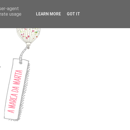
CONTACTOS
user-agent
erate usage
LEARN MORE
GOT IT