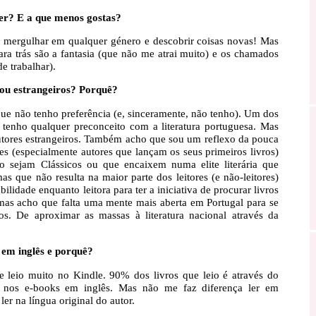
ler? E a que menos gostas?
de mergulhar em qualquer género e descobrir coisas novas! Mas
ra trás são a fantasia (que não me atrai muito) e os chamados
e trabalhar).
 ou estrangeiros? Porquê?
que não tenho preferência (e, sinceramente, não tenho). Um dos
 tenho qualquer preconceito com a literatura portuguesa. Mas
utores estrangeiros. Também acho que sou um reflexo da pouca
s (especialmente autores que lançam os seus primeiros livros)
ão sejam Clássicos ou que encaixem numa elite literária que
as que não resulta na maior parte dos leitores (e não-leitores)
lidade enquanto leitora para ter a iniciativa de procurar livros
as acho que falta uma mente mais aberta em Portugal para se
ros. De aproximar as massas à literatura nacional através da
 em inglês e porquê?
e leio muito no Kindle. 90% dos livros que leio é através do
 nos e-books em inglês. Mas não me faz diferença ler em
ler na língua original do autor.