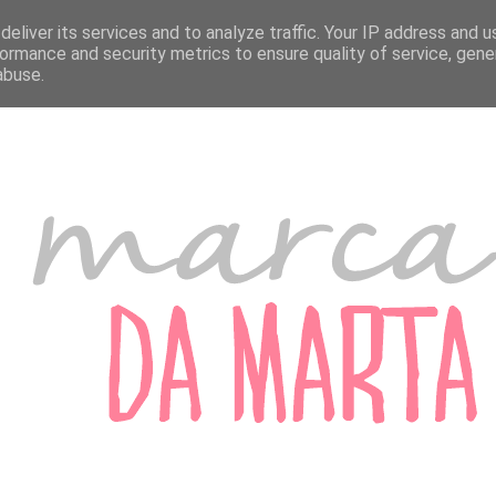
A MARTA
MARCADORES DE PORTUGAL
MARCADORES DO ESTRANGEIRO
eliver its services and to analyze traffic. Your IP address and 
ormance and security metrics to ensure quality of service, gen
abuse.