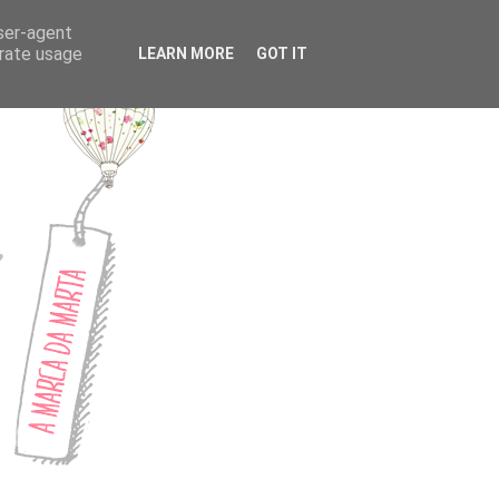
CONTACTOS
user-agent
erate usage
LEARN MORE
GOT IT