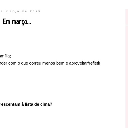
de março de 2025
Em março…
mília;
nder com o que correu menos bem e aproveitar/refletir
rescentam à lista de cima?