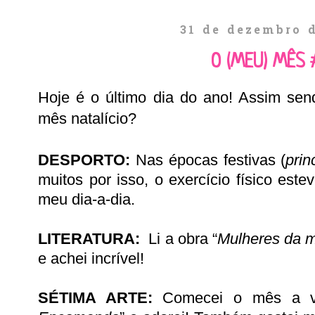
31 de dezembro 
O (MEU) MÊS 
Hoje é o último dia do ano! Assim send
mês natalício?
DESPORTO:
Nas épocas festivas (
prin
muitos por isso, o exercício físico est
meu dia-a-dia.
LITERATURA:
Li a obra “
Mulheres da 
e achei incrível!
SÉTIMA ARTE:
Comecei o mês a v