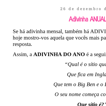
26 de dezembro 
Adivinha ANUA
Se há adivinha mensal, também há AD
hoje mostro-vos aquela que vocês mais pa
resposta.
Assim, a
ADIVINHA DO ANO
é a segui
“Qual é o sítio qua
Que fica em Ingl
Que tem o Big Ben e o
O seu nome começa com
Que sítio é?