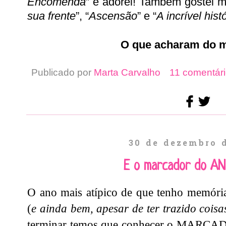
Encomenda
” e adorei! Também gostei mu
sua frente
”, “
Ascensão
” e “
A incrível his
O que acharam do 
Publicado por
Marta Carvalho
11 comentári
30 de dezembro 
E o marcador do A
O ano mais atípico de que tenho memóri
(
e ainda bem, apesar de ter trazido coisa
terminar temos que conhecer o MAR