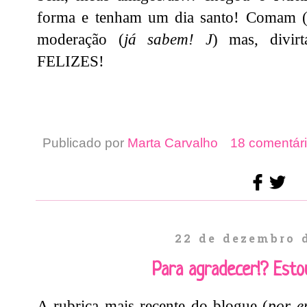
forma e tenham um dia santo! Comam 
moderação (
já sabem!
J
) mas, divi
FELIZES!
Publicado por
Marta Carvalho
18 comentári
22 de dezembro 
Para agradecer!? Esto
A rubrica mais recente do blogue (
por e