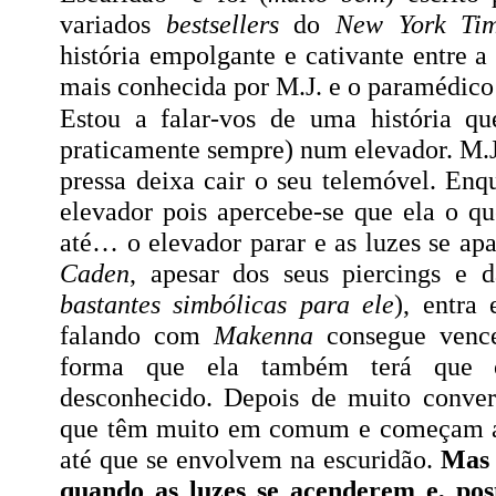
variados
bestsellers
do
New York Ti
história empolgante e cativante entre 
mais conhecida por M.J. e o paramédic
Estou a falar-vos de uma história qu
praticamente sempre) num elevador. M.J.
pressa deixa cair o seu telemóvel. Enq
elevador pois apercebe-se que ela o q
até… o elevador parar e as luzes se ap
Caden
, apesar dos seus piercings e d
bastantes simbólicas para ele
), entra
falando com
Makenna
consegue vence
forma que ela também terá que o
desconhecido. Depois de muito conve
que têm muito em comum e começam a 
até que se envolvem na escuridão.
Mas 
quando as luzes se acenderem e, pos