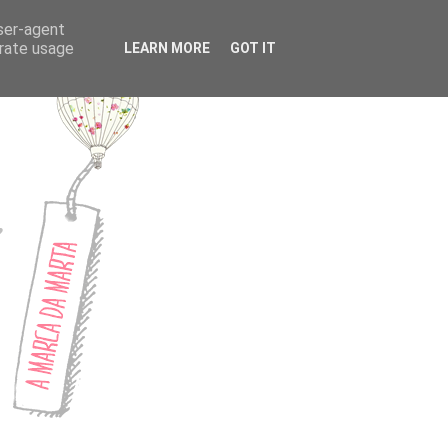
CONTACTOS
user-agent
erate usage
LEARN MORE
GOT IT