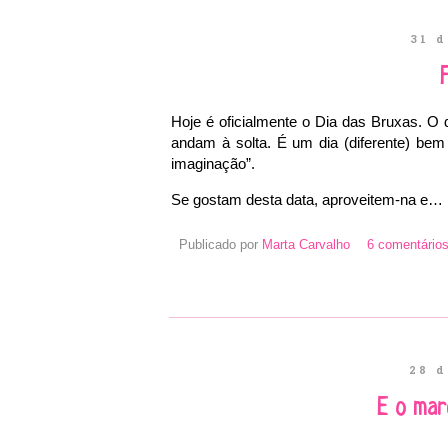
31 d
F
Hoje é oficialmente o Dia das Bruxas. O
andam à solta. É um dia (diferente) bem
imaginação”.
Se gostam desta data, aproveitem-na e… 
Publicado por
Marta Carvalho
6 comentários
28 d
E o mar