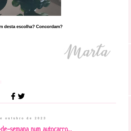
m desta escolha? Concordam?
:
e outubro de 2023
m-de-semana num autocarro…