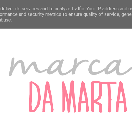
A MARTA
MARCADORES DE PORTUGAL
MARCADORES DO ESTRANGEIRO
eliver its services and to analyze traffic. Your IP address and 
ormance and security metrics to ensure quality of service, gen
abuse.