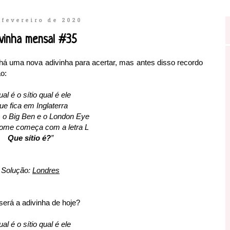
 fevereiro de 2020
vinha mensal #35
 há uma nova adivinha para acertar, mas antes disso recordo
o:
al é o sítio qual é ele
e fica em Inglaterra
 o Big Ben e o London Eye
ome começa com a letra L
Que sítio é?
”
Solução:
Londres
será a adivinha de hoje?
al é o sítio qual é ele