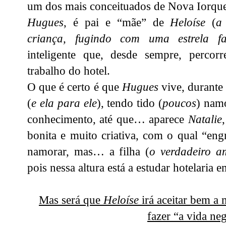
um dos mais conceituados de Nova Iorque
Hugues
, é pai e “mãe” de
Heloíse
(
a
criança, fugindo com uma estrela f
inteligente que, desde sempre, perco
trabalho do hotel.
O que é certo é que
Hugues
vive, durante 
(
e ela para ele
), tendo tido (
poucos
) namo
conhecimento, até que… aparece
Natalie
bonita e muito criativa, com o qual “en
namorar, mas… a filha (
o verdadeiro a
pois nessa altura está a estudar hotelaria
Mas será que
Heloíse
irá aceitar bem a 
fazer “a vida ne