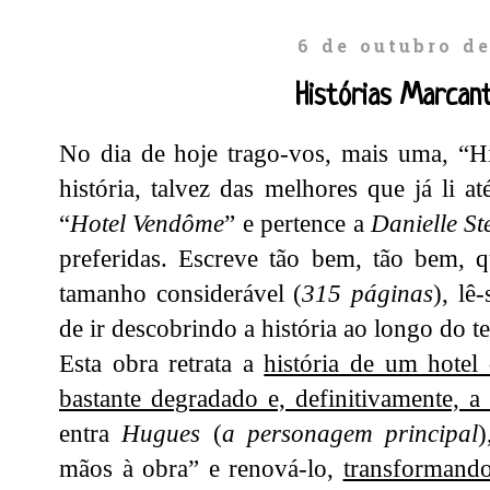
6 de outubro d
Histórias Marcan
No dia de hoje trago-vos, mais uma, “Hi
história, talvez das melhores que já li at
“
Hotel Vendôme
” e pertence a
Danielle St
preferidas. Escreve tão bem, tão bem, q
tamanho considerável (
315 páginas
), lê
de ir descobrindo a história ao longo do 
Esta obra retrata a
história de um hotel 
bastante degradado e, definitivamente, a 
entra
Hugues
(
a personagem principal
mãos à obra” e renová-lo,
transformand