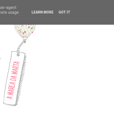
CONTACTOS
user-agent
erate usage
LEARN MORE
GOT IT