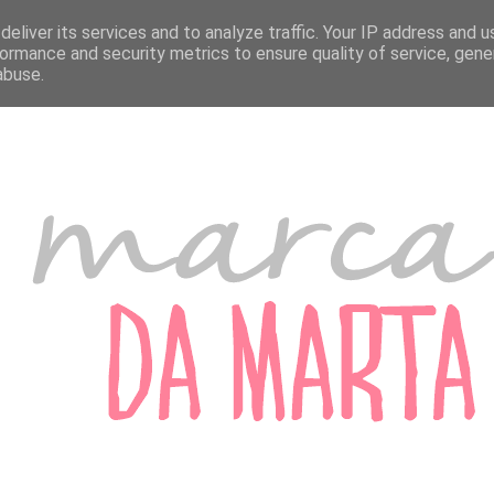
A MARTA
MARCADORES DE PORTUGAL
MARCADORES DO ESTRANGEIRO
eliver its services and to analyze traffic. Your IP address and 
ormance and security metrics to ensure quality of service, gen
abuse.