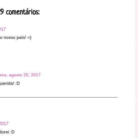
9 comentários:
017
o nosso país! =)
eira, agosto 25, 2017
uerida! :D
 2017
dorei :D