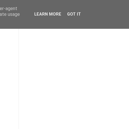
ser-agent
rate usage
LEARN MORE
GOT IT