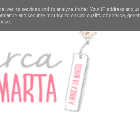
eliver its services and to analyze traffic. Your IP address and u
ormance and security metrics to ensure quality of service, gene
buse.