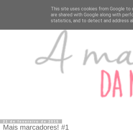
This site uses cookies from Google to d
are shared with Google along with perf
statistics, and to detect and address a
21 de fevereiro de 2015
Mais marcadores! #1