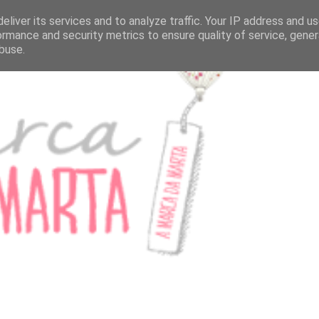
eliver its services and to analyze traffic. Your IP address and u
ormance and security metrics to ensure quality of service, gene
buse.