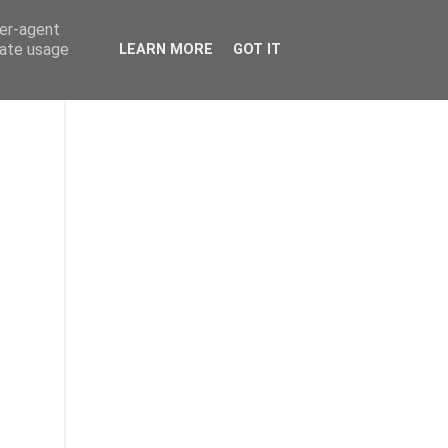
ser-agent
rate usage
LEARN MORE
GOT IT